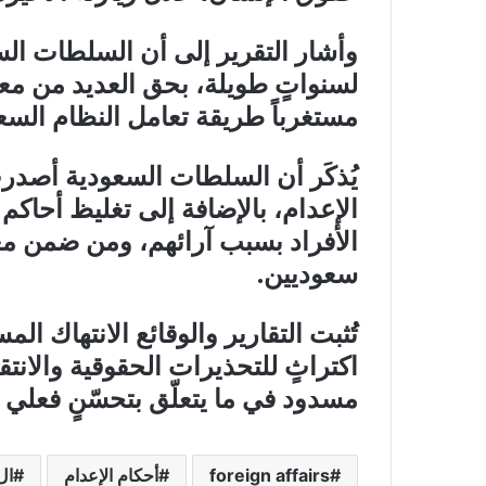
وأشار التقرير إلى أن السلطات ال
لسنواتٍ طويلة، بحق العديد من معا
مستغرباً طريقة تعامل النظام السع
يُذكَر أن السلطات السعودية أصدر
الإعدام، بالإضافة إلى تغليظ أحاكم
الأفراد بسبب آرائهم، ومن ضمن مع
سعوديين.
تُثبت التقارير والوقائع الانتهاك ا
اكتراثٍ للتحذيرات الحقوقية والانتقا
مسدود في ما يتعلّق بتحسّنٍ فعلي ف
foreign affairs
أحكام الإعدام
ال