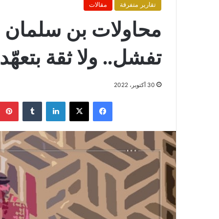
تقارير متفرقة
مقالات
محاولات بن سلمان ل
تفشل.. ولا ثقة بتعهّد
30 أكتوبر، 2022
فيسبوك
X
لينكدإن