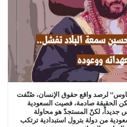
هاوس” لرصد واقع حقوق الإنسان، صُنّفت
 تكن الحقيقة صادمة، فصيت السعودية
س جديداً، لكنّ المستجدّ هو محاولة
دية من دولة بترول استبدادية ترتكب