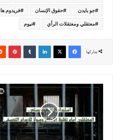
جو بايدن
حقوق الإنسان
فريدوم ه
معتقلي ومعتقلات الرأي
نيوم
فيسبوك
X
لينكدإن
بينتي
شاركها