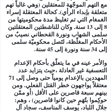
مع التهم الموجّهة للمعتقلين (وهي غالباً تهم
متعلقة بإبداء الرأي). كحالة المعتقلة إسراء
الغمغام التي تم تغليظ مدة محكوميتها من
8 إلى 13 سنة. وكان للناشطتين المعتقلتين
سلمى الشهاب ونورة القحطاني نصيبٌ من
الأحكام المغلّظة، لتَصل محكوميّة سلمى
إلى 34 سنة ونورة إلى 45 سنة.
والأمر عينه في ما يتعلّق بأحكام الإعدام
التعسفية غير العادلة ،حيث يتزايد عدد
المهددين بالإعدام يومياً حتى وصل إلى 71
معتقلاً يواجهون خطر القتل الفعلي. ومن
بينهم سبعة قاصرين على الأقل (أو ممّن
حوكِموا بتُهَمٍ حين كانوا قاصرين) ، وهم:
جلال اللباد، يوسف المناسف، سجاد آل