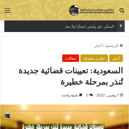
بحث عن
الق
السكن حق وليس امتيازًا ولا منة
الرئيسية
/
أخبار
أخبار
تقارير متفرقة
مقالات
السعودية: تعيينات قضائية جديدة
تُنذر بمرحلة خطيرة
7 نوفمبر، 2022
0
دقيقة واحدة