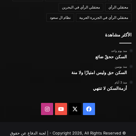
معتقلي الرأي
معتقلي الرأي في البحرين
معتقلي الرأي في الجزيرة العربية
نظام ال سعود
الأكثر مشاهدة
منذ يوم واحد
السكن ححقٌ ضائع
منذ يومين
السكن حق وليس امتيازًا ولا منة
منذ 3 أيام
أزمةالسكن لا تنتهي
X
فيسبوك
يوتيوب
انستقرام
© Copyright 2026, All Rights Reserved - | لجنة الدفاع عن حقوق