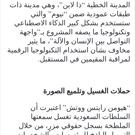
المدينة الخطية “ذا لاين”، وهي مدينة ذات
طبقات عمودية ضمن “نيوم” والتي
ستستخدم بشكل كبير الذكاء الاصطناعي
وتكنولوجيا ما يصفه المشروع بـ”واجهة
التواصل بين الإنسان والآلة”، ما يثير
مخاوف بشأن استخدام التكنولوجيا الرقمية
لمراقبة المقيمين في المستقبل.
حملات الغسيل وتلميع الصورة
“هيومن رايتس ووتش” اعتبرت أن
السلطات السعودية تغسل سمعتها
الملطخة بسجل حقوقي مزرٍ، من خلال
التمويل الباذخ للمؤسسات والشخصيات