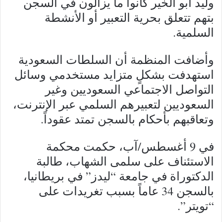
وليد أبو الخير كانوا ما يزالون في السجن
بتهم تتعلق بحرية التعبير أو الأنشطة
السلمية.
وأضافت المنظمة أن السلطات السعودية
استهدفت بشكلٍ متزايد مستخدمي وسائل
التواصل الاجتماعي السعوديين وغير
السعوديين لتعبيرهم السلمي عبر الإنترنت،
وتعاقبهم بأحكام بالسجن تمتد عقوداً.
في 9 أغسطس/آب، حكمت محكمة
الاستئناف على سلمى الشهاب، طالبة
الدكتوراة في جامعة “ليدز” في بريطانيا،
بالسجن 34 عاماً بسبب تغريدات على
“تويتر”.