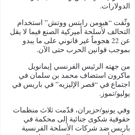
الدولارات.
وثّقت “هيومن رايتس ووتش” استخدام
التحالف لأسلحة أميركية الصنع فيما لا يقل
عن 22 هجوماً غير قانوني على ما يبدو
بموجب قوانين الحرب حتى الآن.
من جهته الرئيس الفرنسي إيمانويل
ماكرون استضاف محمد بن سلمان في
اجتماع في “قصر الإليزيه” في باريس في
يوليو/تموز.
وفي يونيو/حزيران، قدّمت ثلاث منظمات
حقوقية شكوى جنائية إلى محكمة في
باريس ضد شركات الأسلحة الفرنسية