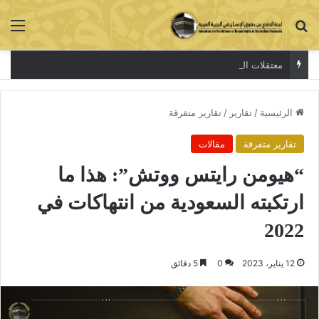
بحث عن
الق
معتقلات الرأي
الرئيسية
/
تقارير
/
تقارير متفرقة
تقارير متفرقة
مقالات
“هيومن رايتس ووتش”: هذا ما
ارتكبته السعودية من انتهاكات في
2022
12 يناير، 2023
0
5 دقائق