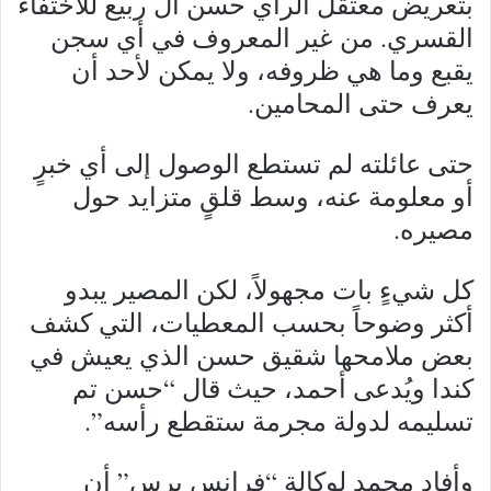
بتعريض معتقل الرأي حسن آل ربيع للاختفاء
القسري. من غير المعروف في أي سجن
يقبع وما هي ظروفه، ولا يمكن لأحد أن
يعرف حتى المحامين.
حتى عائلته لم تستطع الوصول إلى أي خبرٍ
أو معلومة عنه، وسط قلقٍ متزايد حول
مصيره.
كل شيءٍ بات مجهولاً، لكن المصير يبدو
أكثر وضوحاً بحسب المعطيات، التي كشف
بعض ملامحها شقيق حسن الذي يعيش في
كندا ويُدعى أحمد، حيث قال “حسن تم
تسليمه لدولة مجرمة ستقطع رأسه”.
وأفاد محمد لوكالة “فرانس برس” أن