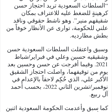
“السلطات السعودية تريد احتجاز حسن
كرهينةٍ للضغط عليه للاعتراف بمكان
شقيقهم منير”. وهو ناشط حقوقي وناقد
علني للحكومة، توارى عن الأنظار خوفاً من
بطش مطارديه.
وسبق واعتقلت السلطات السعودية حسن
وشقيقيه حسين وعلي في فبراير/شباط
2021. وفيما أفرجت عن حسن وحسين بعد
يوم من توقيفهما، واصلت احتجاز الشقيق
الأكبر علي، الذي حُكِم لاحقاً بالإعدام في
نوفمبر/تشرين الثاني 2022، بحسب أحمد
آل ربيع.
كما سبق وأعدمت الحكومة السعودية اثنين