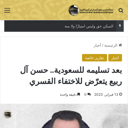
بحث عن
الق
السكن حق وليس امتيازًا ولا منة
الرئيسية
/
أخبار
أخبار
تقارير خاصة
بعد تسليمه للسعودية.. حسن آل
ربيع يتعرّض للاختفاء القسري
13 فبراير، 2023
0
دقيقة واحدة