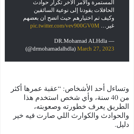
المستمرة والأمر الأخر تكرار حوادث
الحافلات يقودنا إلى نوعية السائقين
وكيف تم اختيارهم حيث اتضح ان بعضهم
غير…
pic.twitter.com/vev900GV0M
— DR.Mohamad ALHdla
(@drmohamadalhdla)
March 27, 2023
وتساءل أحد الأشخاص: “عقبة عمرها أكثر
من 40 سنة، وأي شخص استخدم هذا
الطريق يعرف خطورته وصعوبته،
والحوادث والكوارث اللي صارت فيه خير
دليل.