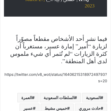
2023
فيما نشر أحد الأشخاص مقطعاً مصوّراً
لزيارة “أمير” إمارة عسير، مستغرباً أن
كثرة الزيارات “لم تُثمر أي شيء ملموس
لدى أهل المنطقة”.
https://twitter.com/v8_wot/status/1640621531897249793?
s=20
السعودية
السلطات السعودية
العمرة
حادث مروري
خميس مشيط
عسير