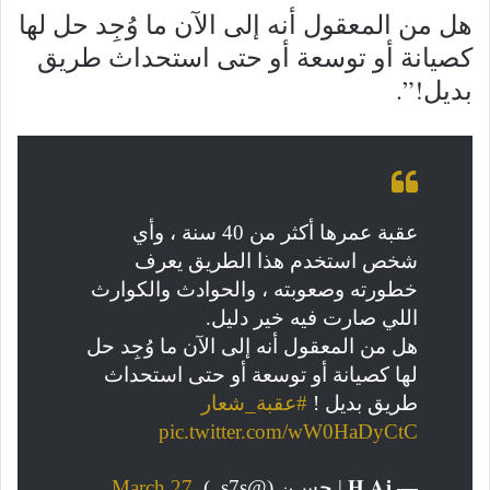
هل من المعقول أنه إلى الآن ما وُجِد حل لها
كصيانة أو توسعة أو حتى استحداث طريق
بديل!”.
عقبة عمرها أكثر من 40 سنة ، وأي
شخص استخدم هذا الطريق يعرف
خطورته وصعوبته ، والحوادث والكوارث
اللي صارت فيه خير دليل.
هل من المعقول أنه إلى الآن ما وُجِد حل
لها كصيانة أو توسعة أو حتى استحداث
طريق بديل !
#عقبة_شعار
pic.twitter.com/wW0HaDyCtC
— 𝐇.𝐀𝐣 | حسـن (@s7s_)
March 27,