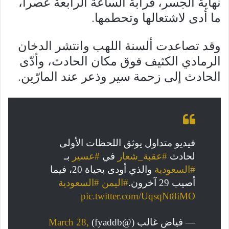
نهاية الجسر، قرابة الساعة الرابعة عصراً،
ما أدى لاشتعالها وتحطمها.
وقد تصاعدت ألسنة اللهب وانتشر الدخان
الرمادي الكثيف فوق مكان الحادث، وأدّى
الحادث إلى زحمة سير وذعر عند المارّين.
فيديو متداول يوثق اللحظات الأولى
لحادث
#عقبة_شعار
في
#عسير
بـ
#السعودية
والذي أودى بحياة 20، فيما
أصيب 29 آخرون.
#اليمن
#السعودية
pic.twitter.com/UqsqNt8iMO
— فياض غالب (@fyaddb)
March 28,