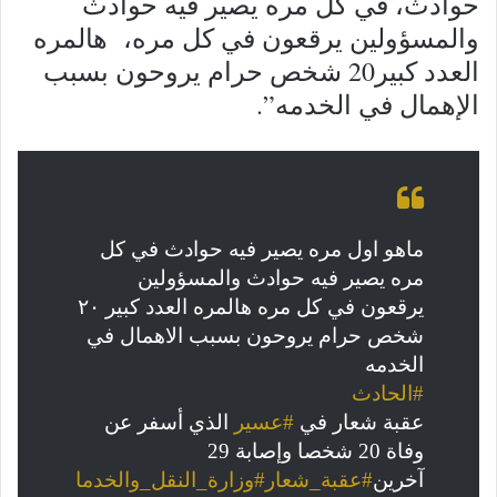
حوادث، في كل مره يصير فيه حوادث
والمسؤولين يرقعون في كل مره، هالمره
العدد كبير20 شخص حرام يروحون بسبب
الإهمال في الخدمه”.
ماهو اول مره يصير فيه حوادث في كل
مره يصير فيه حوادث والمسؤولين
يرقعون في كل مره هالمره العدد كبير ٢٠
شخص حرام يروحون بسبب الاهمال في
الخدمه
#الحادث
عقبة شعار في
#عسير
الذي أسفر عن
وفاة 20 شخصا وإصابة 29
آخرين
#عقبة_شعار
#وزارة_النقل_والخدما