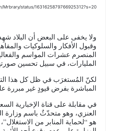
com/Mrbrary/status/1631625879766925312?s=20
ولا يخفى على البعض أن البلاد ش
وقبول الأفكار والسلوكيات والمفاه
المنصرم عشرات المواسم والفعاليات
المليارات، في سبيل تحسين صورتها 
لكنّ المُستغرَب في ظل كل هذا الت
المباشرة بفرض قيودٍ غير مبررة على
في مقابلة على قناة الإخبارية السع
العنزي، وهو متحدّثٌ باسم وزارة ال
هو “لحماية المنابر من الاستغلال”،
الوزارة على عدم وقوع أحد الأئمة