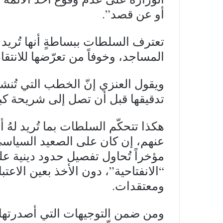
أو عن قصد”.
تعترف السلطات ببساطةٍ أنها تُريد م
المساجد، وخوفاً من تعرّضها للانتقاد
ويقول العنزي إنّ الخطب التي تُن
تدقيقها قبل أن تصل إلى شريحة كب
هكذا تتحكّم السلطات بما تُريد لهُ 
عنهم، إن كان على الصعيد السياسي
مؤخراً تُحاول تفصيل حدود دينية على
“الانفتاحية”، دون الأخذ بعين الاعتب
ومعتقدات.
ومن ضمن التوجيهات التي أصدرتها ا