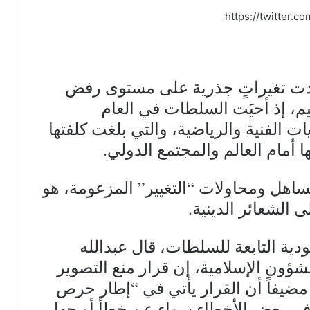
https://twitter.
هِدت تغيراتٍ جذرية على مستوى رفض
يم، إذ أحيَت السلطات في العام
 الفنية والرياضية، والتي بلغت كلفتها
أمام العالم والمجتمع الدولي.
ساهل ومحاولات “التغيير” المزعومة، هو
 الشعائر الدينية.
ودية التابعة للسلطات، قال عبدالله
شؤون الإسلامية، إن قرار منع التصوير
 مضيفاً أن القرار يأتي في “إطار حرص
 في بعض الأخطاء سواء عن خطأ أو جهل