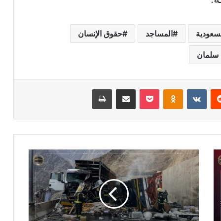
سعودية
المساجد
حقوق الإنسان
 سلمان
ريست
بوكيت
Odnoklassniki
مشاركة عبر البريد
طباعة