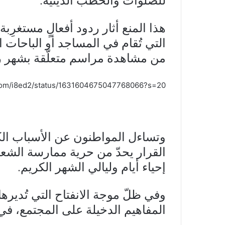
هذا المنع أثار ردود أفعالٍ مستغرِب
التي تُقام في المساجد أو الباحات ال
من مشاهدة مراسم متعلّقة بشهر 
r.com/i8ed2/status/1631604675047768066?s=20
وتساءل المواطنون عن الأسباب الكا
القرار يحدّ من حرية ممارسة الشعائر 
إحياء أيام وليالي الشهر الكريم.
وفي ظلّ موجة الانفتاح التي تُدير
المفاهيم الدخيلة على المجتمع، في 