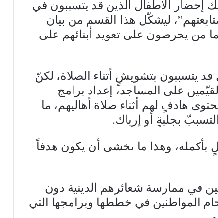
ذلك إحضار الأطفال الذين قد يتسببون في
ابعتهم”، ليشكّل هذا القسم من بيان
يما من يحرصون على تعويد أبنائهم على
 قد يتسببون بتشويشٍ أثناء الصلاة، لكنّ
لقيّمين على المساجد، إعداد برامج
وى هادفٍ لهم أثناء صلاة أهاليهم، ما
سببّ بجلبةٍ أو إرباك.
يلٍ بأكمله، وهذا ما نخشى أن يكون هدفاً
ن في ممارسة شعائرهم الدينية دون
قحام المواطنين في خططها وبرامجها التي
ه.