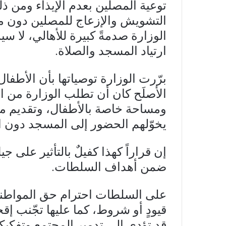
توعية المصلّين بعدم الإيذاء ومن 
التشويش والإزعاج للمصلين دون مت
الوزارة صدمةً كبيرة للأهالي، لا س
ارتياد المسجد والصلاة.
برّرت الوزارة توصياتها بأن الأطفال
الأصلَح كان أن تطلب الوزارة من ا
ومساحة خاصة بالأطفال، وتقديم محت
يخوّلهم الحضور إلى المسجد دون الت
إن قراراً كهذا كفيلٌ بالتأثير على ج
ضمن أهداف السلطات.
على السلطات احترام حق المواطني
قيودٍ أو شروط، كما عليها تجّنب إ
قد تؤدي إلى تدمير المجتمع وتفكيك