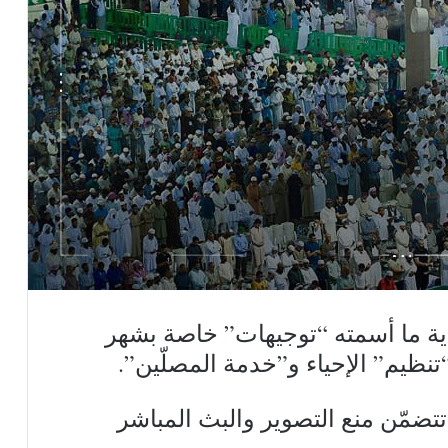
ة ما أسمته “توجيهات” خاصة بشهر
تنظيم” الإحياء و”خدمة المصلّين”.
تضمّن منع التصوير والبث المباشر