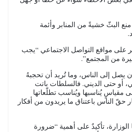
نع البثّ خشيةً من المنابر وأئمة
.
شر على مواقع التواصل الاجتماعي “يجب
يرة من المجتمع”.
أن يصل إلى الناس، وما تُريد أن تحجبهُ
، أو حتى الديني. فالسلطات باتت
 مقياسٍ يُناسبها ويُناسب تطلّعاتها
ار حقّ الناس باعتناق ما يريدون من أفكار
لوزارة، تأكيدٌ على أهمية “ضرورة