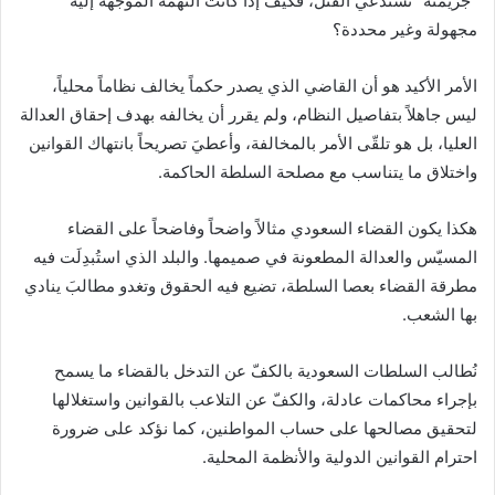
“جريمته” تستدعي القتل، فكيف إذا كانت التهمة الموجّهة إليه
مجهولة وغير محددة؟
الأمر الأكيد هو أن القاضي الذي يصدر حكماً يخالف نظاماً محلياً،
ليس جاهلاً بتفاصيل النظام، ولم يقرر أن يخالفه بهدف إحقاق العدالة
العليا، بل هو تلقّى الأمر بالمخالفة، وأعطيَ تصريحاً بانتهاك القوانين
واختلاق ما يتناسب مع مصلحة السلطة الحاكمة.
هكذا يكون القضاء السعودي مثالاً واضحاً وفاضحاً على القضاء
المسيّس والعدالة المطعونة في صميمها. والبلد الذي استُبدِلَت فيه
مطرقة القضاء بعصا السلطة، تضيع فيه الحقوق وتغدو مطالبَ ينادي
بها الشعب.
نُطالب السلطات السعودية بالكفّ عن التدخل بالقضاء ما يسمح
بإجراء محاكمات عادلة، والكفّ عن التلاعب بالقوانين واستغلالها
لتحقيق مصالحها على حساب المواطنين، كما نؤكد على ضرورة
احترام القوانين الدولية والأنظمة المحلية.