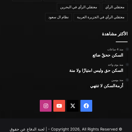
معتقلي الرأي
معتقلي الرأي في البحرين
معتقلي الرأي في الجزيرة العربية
نظام ال سعود
الأكثر مشاهدة
منذ 4 ساعات
السكن ححقٌ ضائع
منذ يوم واحد
السكن حق وليس امتيازًا ولا منة
منذ يومين
أزمةالسكن لا تنتهي
X
فيسبوك
يوتيوب
انستقرام
© Copyright 2026, All Rights Reserved - | لجنة الدفاع عن حقوق