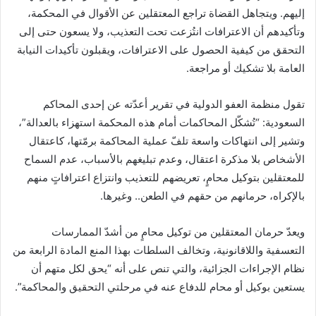
إليهم. ويتجاهل القضاة تراجع المعتقلين عن الأقوال في المحكمة،
وتأكيدهم أن الاعترافات انتُزعت تحت التعذيب، ولا يسعون حتى إلى
التحقق من كيفية الحصول على الاعترافات، ويقبلون تأكيدات النيابة
العامة بلا تشكيك أو مراجعة.
تقول منظمة العفو الدولية في تقرير أعدّته عن إحدى المحاكم
السعودية: “تُشكّل المحاكمات أمام هذه المحكمة استهزاء بالعدالة”،
وتشير إلى انتهاكات واسعة تلفّ عملية المحاكمة برمّتها، كاعتقال
الأشخاص بلا مذكرة اعتقال، وعدم تبليغهم بالأسباب، عدم السماح
للمعتقلين بتوكيل محامٍ، تعريضهم للتعذيب وانتزاع اعترافاتٍ منهم
بالإكراه، حرمانهم من حقهم في الطعن.. وغيرها.
ويعدّ حرمان المعتقلين من توكيل محامٍ من أشدّ الممارسات
التعسفية واللاقانونية، وتخالف السلطات بهذا المنع المادة الرابعة من
نظام الإجراءات الجزائية، والتي تنص على أنه “يحق لكل متهم أن
يستعين بوكيل أو محام للدفاع عنه في مرحلتي التحقيق والمحاكمة”.