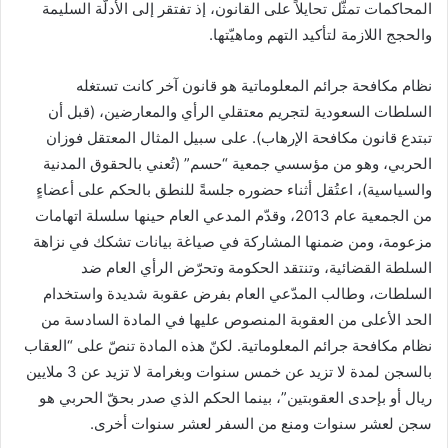
المحاكمات تمثّل تحايلاً على القانون، إذ تفتقر إلى الأدلّة السليمة
والحجج اللازمة لتأكيد التهم وماهيّتها.
نظام مكافحة جرائم المعلوماتية هو قانون آخر كانت تستغله
السلطات السعودية لتجريم معتقلي الرأي والمعارضين، (قبل أن
تبتدع قانون مكافحة الإرهاب). على سبيل المثال المعتقل فوزان
الحربي، وهو من مؤسسي جمعية “حسم” (تُعني بالحقوق المدنية
والسياسية)، اعتُقل أثناء حضوره جلسةً للنطق بالحكم على أعضاءٍ
من الجمعية عام 2013، وقدّم المدعي العام حينها سلسلة اتهامات
مزعومة، ومن ضمنها المشاركة في صياغة بيانات تشكك في نزاهة
السلطة القضائية، وتنتقد الحكومة وتحرّض الرأي العام ضد
السلطات، وطالب المدّعي العام بفرض عقوبة شديدة واستخدام
الحد الأعلى من العقوبة المنصوص عليها في المادة السادسة من
نظام مكافحة جرائم المعلوماتية. لكنّ هذه المادة تنصّ على “العقاب
بالسجن لمدة لا تزيد عن خمس سنوات وبغرامة لا تزيد عن 3 ملايين
ريال أو بإحدى العقوبتين”، بينما الحكم الذي صدر بحقّ الحربي هو
سجن لعشر سنوات ومنع من السفر لعشر سنوات أخرى.