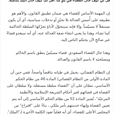
قل لي كيف حال القضاء في بلدٍ ما، أقل لك كيف حال البلد بكامله.
إن المهمة الأساس للقضاء هي ضمان تطبيق القانون. والأهم هو
تطبيقه على أُسس العدالة بلا تحيّزٍ أو تدخلات سياسية، أي أن يكون
مستقلاً لا مسيّساً. وإلا فإنه سيتحوّل لأداةٍ تحرّكها السلطة الحاكمة
كما تشاء، وهذا ما يعني انتفاء صفة العدالة عنه، أي أنه سيغدو قضاءً
غير صالحٍ لأن يحتكم الناس إليه.
وهذا حال القضاء السعودي. قضاء مسيّسٌ ينطق باسم الحاكم
ومصلحته لا باسم القانون والعدالة.
إن النظام القضائي، يحمل في طياته تناقضاً واضحاً، ففي حين أن
المادة الأولى من النظام القضائي/ المادة 46 من نظام الحكم
الأساسي، تنصّان على أن “القضاء سلطة مستقلة، ولا سلطان على
القضاة في قضائهم لغير أحكام الشريعة الإسلامية والأنظمة
المرعيّة”، تُشير المادة 52 من نظام الحكم الأساسي إلى أنه يتم
تعيين القضاة وإنهاء خدمتهم بأمر ملكي ، بناءً على “اقتراح” من
المجلس الأعلى للقضاء، أي أنه فعلياً تعود الكلمة الأخيرة لـ”الملك”.