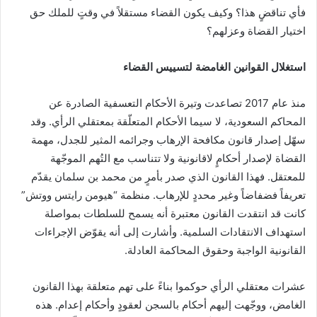
فأي تناقضٍ هذا؟ وكيف يكون القضاء مستقلاً في وقتٍ للملك حق
اختيار القضاة وعزلهم؟
استغلال القوانين الغامضة لتسييس القضاء
منذ عام 2017 تصاعدت وتيرة الأحكام التعسفية الصادرة عن
المحاكم السعودية، لا سيما الأحكام المتعلّقة بمعتقلي الرأي. وقد
سهّل إصدار قانون مكافحة الإرهاب وجرائمه المثير للجدل، مهمة
القضاة لإصدار أحكامٍ لاقانونية ولا تتناسب مع التُهم الموجّهة
للمعتقل. فهذا القانون الذي صدر بأمرٍ من محمد بن سلمان يقدّم
تعريفاً فضفاضاً وغير محددٍ للإرهاب. منظمة “هيومن رايتس ووتش”
كانت قد انتقدت القانون معتبرة أنه يسمح للسلطات بمواصلة
استهداف الانتقادات السلمية. وأشارت إلى أنه يقوّض الإجراءات
القانونية الواجبة وحقوق المحاكمة العادلة.
عشرات معتقلي الرأي حوكموا بناءً على تهم متعلقة بهذا القانون
الغامض، ووجّهت إليهم أحكام بالسجن لعقودٍ وأحكام إعدام. هذه