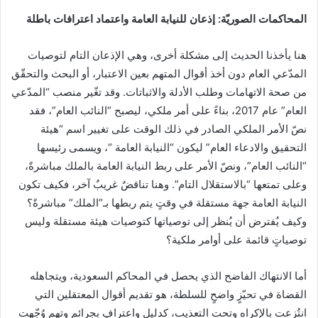
المحاكمات الصوريّة: إذعان للنيابة العامة واعتماد اعترافات باطلة
هنا يأخذنا الحديث إلى مشكلة أخرى، وهي الإذعان التام لتوصيات
المدّعي العام دون أخذ أقوال المتهم بعين الاعتبار، أو البحث والتحقّق
من صحة الاتهامات وطلب الأدلة والاثباتات. وقد تغّير منصب “المدّعي
العام” عام 2017، بناءً على أمر ملكي، ليصبح “النائب العام”، فقد
نصّ الأمر الملكي الصادر في ذلك الوقت على تغيير اسم “هيئة
التحقيق والادعاء العام” ليكون “النيابة العامة “، ويسمى رئيسها
“النائب العام”، ونصّ الأمر على ربط النيابة العامة بالملك مباشرةً،
وعلى تمتعها “بالاستقلال التام”. وهنا تناقضٌ غريبٌ آخر، فكيف تكون
النيابة العامة جهة مستقلة في وقتٍ يتم ربطها بـ”الملك” مباشرةً؟
وكيف يُفترض أن يُنظر إلى توصياتها كتوصيات هيئة مستقلة وليس
توصياتٍ قائمة على أوامر ملكية؟
أما الانتهاك الفاضح الذي يحصل في المحاكم السعودية، ويتجاهله
القضاة في تحيّزٍ واضحٍ للسلطة، هو تقديم أقوال المعتقلين التي
انتُزعت بالإكراه وتحت التعذيب، كدليل واعترافٍ بجرائم وتهم وُجّهت