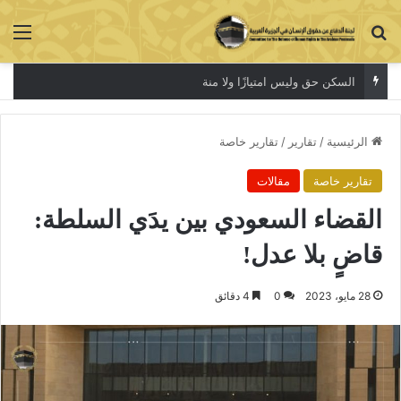
بحث عن
الق
السكن حق وليس امتيازًا ولا منة
الرئيسية
/
تقارير
/
تقارير خاصة
تقارير خاصة
مقالات
القضاء السعودي بين يدَي السلطة:
قاضٍ بلا عدل!
28 مايو، 2023
0
4 دقائق