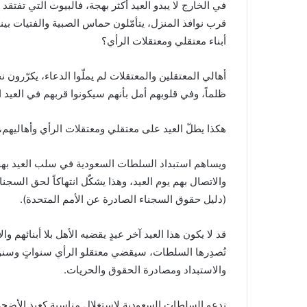
في الخارج لا يبدو العيد أكثر بهجة، فالبيوت التي تفتق
قرب نوافذ المنزل، يتأمّلون حماس الصبية والفتيات بينم
أبناء معتقلي ومعتقلات الرأي؟
أهالي المعتقلين والمعتقلات لم يملّوا الدعاء، يكرّرو
ظلماً، وفي قلوبهم أمل بأنهم سيكونوا قربهم في العيد ا
هكذا يطلّ العيد على معتقلي ومعتقلات الرأي وأهاليهم، با
ويساهم استبداد السلطات السعودية في سلب العيد بهجت
والاتصال بهم يوم العيد، وهذا يشكّل انتهاكاً لحق السج
(دليل حقوق السجناء الصادرة عن الأمم المتحدة).
قد لا يكون هذا العيد آخر عيدٍ يقضيه الأهل بلا أبنائهم وا
تُصدِرها السلطات، سيقضي معتقلو الرأي سنواتٍ وسنو
والاستبداد ومصادرة الحقوق والحريات.
ندعو السلطات السعودية لاستغلال مناسبةٍ كعيد الأضحى 