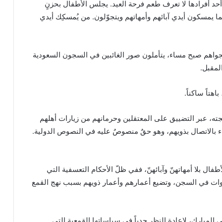
د أحد أفرادها لا تعرف طعم فرحة العيد. يجلس الأطفال بحزنٍ
ا يمسكون أيدي آبائهم وأمهاتهم ويتجوّلون. من يُمسكِك أيدي
ن نجواهم صبح مساء، يتأملون صور الغائبين في السجون السعودية
لمقبل.
هتاً ساكناً.
ه، عبر التضييق على المعتقلين وحرمانهم من زيارات أهلهم
ناء بالاتصال بذويهم، وهو حقٌ منصوصٌ عليه في النصوص الدولية.
لأطفال بلا أمهاتهنّ وآبائهنّ، ففي ظلّ الأحكام التعسفية التي
ات في السجن، وتضيع أعمارهم وأعمار ذويهم بسبب نهج القمع
المبارك، لإعادة النظر جدياً في سياساتها القمعية التي