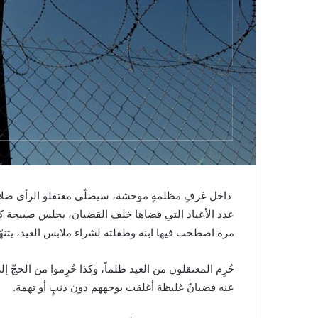
داخل غرفٍ مظلمةٍ موحشة، سيصلّي معتقلو الرأي صلاة 
عدد الأعياد التي قضاها خلف القضبان، يجلس صبيحة كل ع
مرة اصطحب فيها ابنه وطفلته لشراء ملابس العيد، يتنهّد 
حُرِم المعتقلون من العيد ظلماً، وكذا حُرِموا من الحجّ
عنه قضبانٌ غليظة أغلقت بوجههم دون ذنبٍ أو تهمة.