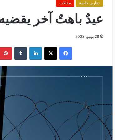
تقارير خاصة
مقالات
عيدٌ باهتٌ آخر يقضيه
29 يونيو، 2023
فيسبوك
X
لينكدإن