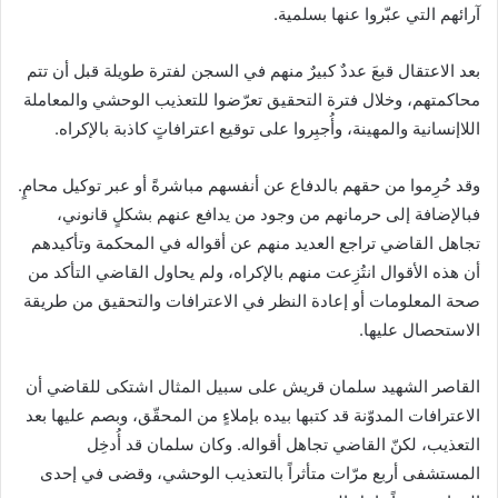
آرائهم التي عبّروا عنها بسلمية.
بعد الاعتقال قبعَ عددٌ كبيرٌ منهم في السجن لفترة طويلة قبل أن تتم
محاكمتهم، وخلال فترة التحقيق تعرّضوا للتعذيب الوحشي والمعاملة
اللاإنسانية والمهينة، وأُجبِروا على توقيع اعترافاتٍ كاذبة بالإكراه.
وقد حُرِموا من حقهم بالدفاع عن أنفسهم مباشرةً أو عبر توكيل محامٍ.
فبالإضافة إلى حرمانهم من وجود من يدافع عنهم بشكلٍ قانوني،
تجاهل القاضي تراجع العديد منهم عن أقواله في المحكمة وتأكيدهم
أن هذه الأقوال انتُزِعت منهم بالإكراه، ولم يحاول القاضي التأكد من
صحة المعلومات أو إعادة النظر في الاعترافات والتحقيق من طريقة
الاستحصال عليها.
القاصر الشهيد سلمان قريش على سبيل المثال اشتكى للقاضي أن
الاعترافات المدوّنة قد كتبها بيده بإملاءٍ من المحقّق، وبصم عليها بعد
التعذيب، لكنّ القاضي تجاهل أقواله. وكان سلمان قد أُدخِل
المستشفى أربع مرّات متأثراً بالتعذيب الوحشي، وقضى في إحدى