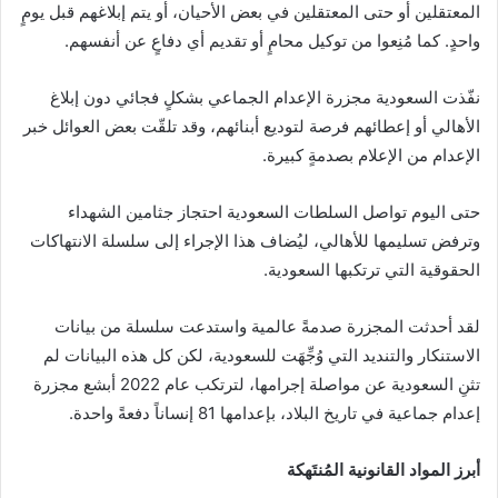
المعتقلين أو حتى المعتقلين في بعض الأحيان، أو يتم إبلاغهم قبل يومٍ
واحدٍ. كما مُنِعوا من توكيل محامٍ أو تقديم أي دفاعٍ عن أنفسهم.
نفّذت السعودية مجزرة الإعدام الجماعي بشكلٍ فجائي دون إبلاغ
الأهالي أو إعطائهم فرصة لتوديع أبنائهم، وقد تلقّت بعض العوائل خبر
الإعدام من الإعلام بصدمةٍ كبيرة.
حتى اليوم تواصل السلطات السعودية احتجاز جثامين الشهداء
وترفض تسليمها للأهالي، ليُضاف هذا الإجراء إلى سلسلة الانتهاكات
الحقوقية التي ترتكبها السعودية.
لقد أحدثت المجزرة صدمةً عالمية واستدعت سلسلة من بيانات
الاستنكار والتنديد التي وُجِّهَت للسعودية، لكن كل هذه البيانات لم
تثنِ السعودية عن مواصلة إجرامها، لترتكب عام 2022 أبشع مجزرة
إعدام جماعية في تاريخ البلاد، بإعدامها 81 إنساناً دفعةً واحدة.
أبرز المواد القانونية المُنتَهكة