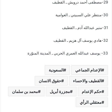
29-مصطفى أحمد درويش ـ القطيف
30-منتظر علي السبيتي ـ العوامية
31-منير عبدالله آدم ـ القطيف
32-هادي يوسف آل هزيم ـ القطيف
33- يوسف عبدالله العمري الحربي ـ المدينة المنوّرة
الإعدام الجماعي
السعودية
القطيف والاحساء
حقوق الانسان
حكم الإعدام
مجزرة أبريل
محمد بن سلمان
معتقلي الرأي