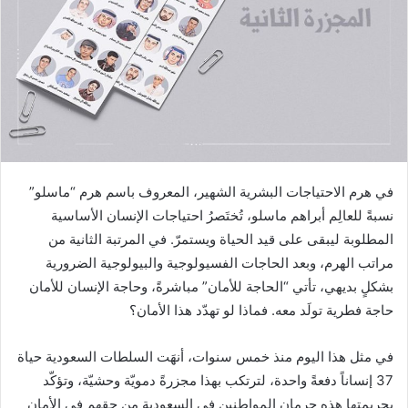
في هرم الاحتياجات البشرية الشهير، المعروف باسم هرم “ماسلو”
نسبةً للعالِم أبراهم ماسلو، تُختَصرُ احتياجات الإنسان الأساسية
المطلوبة ليبقى على قيد الحياة ويستمرّ. في المرتبة الثانية من
مراتب الهرم، وبعد الحاجات الفسيولوجية والبيولوجية الضرورية
بشكلٍ بديهي، تأتي “الحاجة للأمان” مباشرةً، وحاجة الإنسان للأمان
حاجة فطرية تولَد معه. فماذا لو تهدّد هذا الأمان؟
في مثل هذا اليوم منذ خمس سنوات، أنهَت السلطات السعودية حياة
37 إنساناً دفعةً واحدة، لترتكب بهذا مجزرةً دمويّة وحشيّة، وتؤكّد
بجريمتها هذه حرمان المواطنين في السعودية من حقهم في الأمان