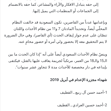
إلى حقه بتبادل الافكار والآراء والمشاعر، كما حقه بالانضمام
إلى الجماعات أو المنظمات التي يميل إليها.
وبإعدامها عدداً من القاصرين، تكون السعودية قد خالفت النظام
المحلّي أيضاً، وتحديداً المادتان 7 و11 من نظام الأحداث واللتان
تنصّان على عدم جواز إيقاف الحدث (أي القاصر)، وفي حال الضرورة
لا يتم التحقيق معه إلا بحضور ولي أمره أو حضور محامٍ عنه.
وينصّ نظام الأحداث السعودي أيضاً على أنه “إذا كان الحدث ما بين
الـ15 والـ18 من العمر، مرتكباً لجريمة يعاقب عليها بالقتل، فيكتفى
بإيداعه في دار مخصصة للأحداث مدة لا تتجاوز عشر سنوات”.
شهداء مجزرة الإعدام في أبريل 2019
1-أحمد حسن آل ربيع ـ القطيف
2-أحمد حسين العرادي ـ القطيف