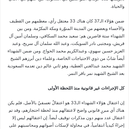
والحياة.
ضمن هؤلاء الـ37 كان هناك 33 معتقل رأي، معظمهم من القطيف
والأحساء وبعضهم من المدينة المنوّرة ومكة المكرّمة. ومن بين
الشهداء ستة قاصرين هم: سعيد محمد السكافي، وسلمان أمين آل
قريش، ومجتبى نادر السويكت، وعبد الله سلمان آل سريح، وعبد
العزيز حسين سهوي، وعبدالكريم محمد الحواج. ومن ضمن الشهداء
أيضاً شابٌ من ذوي الاحتياجات الخاصة، وعلماء دين أبرزهم الشيخ
الشهيد محمد عبدالغني العطية، وهو ثاني عالم دين تعدمه السعودية
بعد الشيخ الشهيد نمر باقر النمر.
كل الإجراءات غير قانونية منذ اللحظة الأولى
إن اعتقال هؤلاء الشهداء الـ33 هو اعتقالٌ تعسفيٌ بالأصل، فلم يكن
هناك أي مبررٍ قانوني واضح لاعتقالهم منذ لحظة احتجازهم، وقد تم
اعتقال عدد منهم دون مذكرات توقيف أيضاً. إن اعتقالهم ليس إلا
إجراءً كيدياً انتقامياً، في محاولة لإسكات أصواتهم ومحاسبتهم على