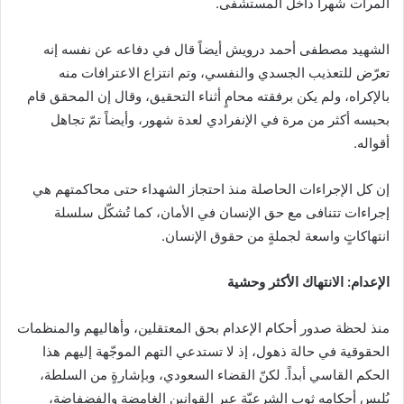
المرات شهراً داخل المستشفى.
الشهيد مصطفى أحمد درويش أيضاً قال في دفاعه عن نفسه إنه
تعرّض للتعذيب الجسدي والنفسي، وتم انتزاع الاعترافات منه
بالإكراه، ولم يكن برفقته محامٍ أثناء التحقيق، وقال إن المحقق قام
بحبسه أكثر من مرة في الإنفرادي لعدة شهور، وأيضاً تمّ تجاهل
أقواله.
إن كل الإجراءات الحاصلة منذ احتجاز الشهداء حتى محاكمتهم هي
إجراءات تتنافى مع حق الإنسان في الأمان، كما تُشكّل سلسلة
انتهاكاتٍ واسعة لجملةٍ من حقوق الإنسان.
الإعدام: الانتهاك الأكثر وحشية
منذ لحظة صدور أحكام الإعدام بحق المعتقلين، وأهاليهم والمنظمات
الحقوقية في حالة ذهول، إذ لا تستدعي التهم الموجّهة إليهم هذا
الحكم القاسي أبداً. لكنّ القضاء السعودي، وبإشارةٍ من السلطة،
يُلبِس أحكامه ثوب الشرعيّة عبر القوانين الغامضة والفضفاضة،