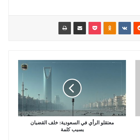
ريست
بوكيت
Odnoklassniki
مشاركة عبر البريد
طباعة
معتقلو الرأي في السعودية: خلف القضبان
بسبب كلمة