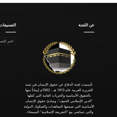
عن اللجنة
التصنيفات
التصنيفات
تأسست لجنة الدفاع عن حقوق الإنسان في شبه
الجزيرة العربية عام 1413 هـ ـ 1992م إيماناً منها
بالحقوق الأساسية والحريات العامة التي كفلها
“الدين الإسلامي الحنيف”، ومبادئ حقوق الإنسان
الأساسية التي ضمنتها المعاهدات والصكوك الدولية
والتي تتماشى مع “الشريعة الإسلامية” السمحاء .