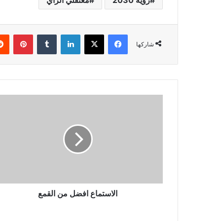
فيسبوك
X
لينكدإن
بينتي
شاركها
الاستماع افضل من القمع