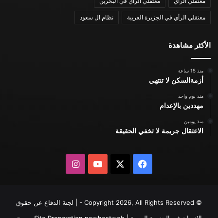
معتقلي الرأي
معتقلي الرأي في البحرين
معتقلي الرأي في الجزيرة العربية
نظام ال سعود
الأكثر مشاهدة
منذ 15 ساعة
أزمةالسكن لا تنتهي
منذ يوم واحد
مهددين بالإعدام
منذ يومين
الاعتقال جريمة لا تخفي الحقيقة
X
فيسبوك
يوتيوب
انستقرام
© Copyright 2026, All Rights Reserved - | لجنة الدفاع عن حقوق
الإنسان في الجزيرة العربية | Site Preparation
newhostweb
يسمح