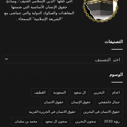
التي كفلها “الدين الإسلامي الحنيف”، ومبادئ
حقوق الإنسان الأساسية التي ضمنتها
المعاهدات والصكوك الدولية والتي تتماشى مع
“الشريعة الإسلامية” السمحاء .
التصنيفات
التصنيفات
الوسوم
اعدام
البحرين
ال سعود
السعودية
القطيف
جمال خاشقجي
حقوق الإنسان
حقوق الانسان
حقوق الانسان في البحرين
حقوق الانسان في الجزيرة العربية
رؤية 2030
سجون البحرين
سجون ال سعود
محمد بن سلمان