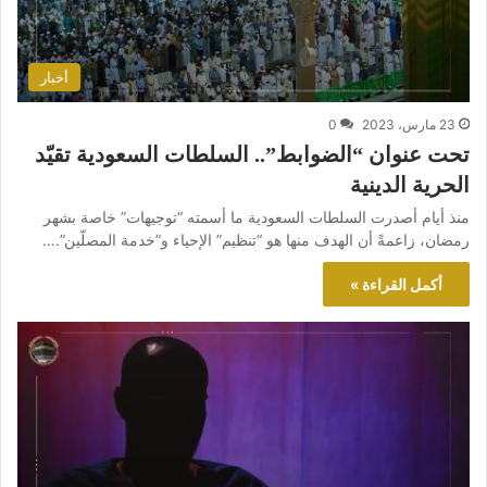
أخبار
23 مارس، 2023
0
تحت عنوان “الضوابط”.. السلطات السعودية تقيّد
الحرية الدينية
منذ أيام أصدرت السلطات السعودية ما أسمته “توجيهات” خاصة بشهر
رمضان، زاعمةً أن الهدف منها هو “تنظيم” الإحياء و”خدمة المصلّين”.…
أكمل القراءة »