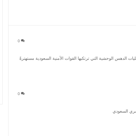
0
ت الدهس الوحشية التي ترتكبها القوات الأمنية السعودية مستهترةً
0
قسري السعودي