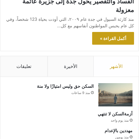
الفساد والتقصير يحول جدة إلى جزيرة عائمة
معزولة
منذ كارثة السيول في جدة عام ٢٠٠٩، التي أودت بحياة 123 شخصاً، وفي
كل عام يحبس المواطنون أنفاسهم مع كل…
أكمل القراءة »
الأشهر
الأخيرة
تعليقات
السكن حق وليس امتيازًا ولا منة
منذ 9 ساعات
أزمةالسكن لا تنتهي
منذ يوم واحد
مهددين بالإعدام
منذ يومين