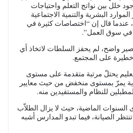
ود خلل بين نواتج التعلم واحتياجات
لموارد البشرية والتنمية الاجتماعية
 عندما قال إن “اختصاصات كثيرة في
 في سوق العمل”.
ير واضح، لم يحفز السلطات لاتخاذ أي
 خطيرة على المجتمع.
عليم يحتلّ مرتبة متقدمة على مستوى
دية يمرّ بمستوى منخفض من حيث معايير
لمطبلين للنظام والمستفيدين منه.
 السنوات الماضية، حيث لا يزال الطلاّب
نتظر الصيانة، فيما تبدو المدارس أشبه