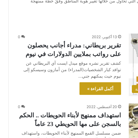
 التي تحاول من خلالها تغيير هوية المناطق وفقَ خطة ممنهجة
13 أكتوبر، 2022
0
تقرير بريطاني: مدراء أجانب يحصلون
على رواتب بملايين الدولارات في نيوم
كشف تقرير نشره موقع ميدل ايست آي البريطاني عن
توافد كبار الشخصيات(المدراء) من أمازون وسيسكو إلى
نيوم حيث يمكنهم جني…
أكمل القراءة »
ة
20 أغسطس، 2022
0
استهداف ممنهج لأبناء الحويطات .. الحكم
بالسجن على مها الحويطي 23 عاماً
ضمن مسلسل القمع الممنهج لأبناء الحويطات، واستهداف