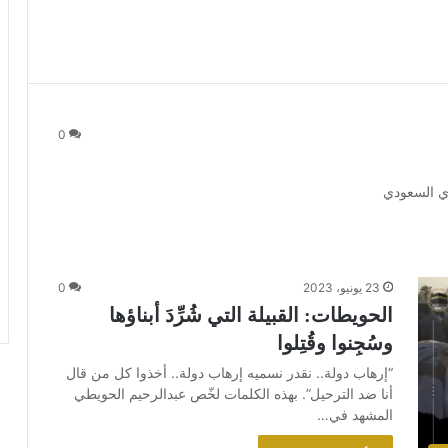
0
ي السعودي
23 يونيو، 2023
0
الحويطات: القبيلة التي شُرِّدَ أبناؤها
وسُجِنوا وقُتِلوا
“إرهاب دولة.. نقدر نسميه إرهاب دولة.. أخذوا كل من قال
أنا ضد الترحيل”. بهذه الكلمات لخّص عبدالرحيم الحويطي
المشهد في…