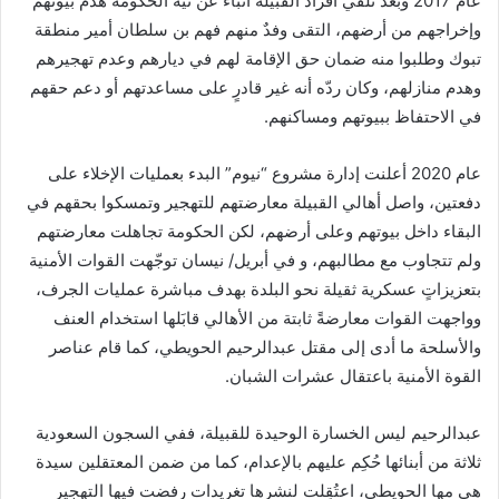
عام 2017 وبعد تلقّي أفراد القبيلة أنباء عن نية الحكومة هدم بيوتهم
وإخراجهم من أرضهم، التقى وفدٌ منهم فهم بن سلطان أمير منطقة
تبوك وطلبوا منه ضمان حق الإقامة لهم في ديارهم وعدم تهجيرهم
وهدم منازلهم، وكان ردّه أنه غير قادرٍ على مساعدتهم أو دعم حقهم
في الاحتفاظ ببيوتهم ومساكنهم.
عام 2020 أعلنت إدارة مشروع “نيوم” البدء بعمليات الإخلاء على
دفعتين، واصل أهالي القبيلة معارضتهم للتهجير وتمسكوا بحقهم في
البقاء داخل بيوتهم وعلى أرضهم، لكن الحكومة تجاهلت معارضتهم
ولم تتجاوب مع مطالبهم، و في أبريل/ نيسان توجّهت القوات الأمنية
بتعزيزاتٍ عسكرية ثقيلة نحو البلدة بهدف مباشرة عمليات الجرف،
وواجهت القوات معارضةً ثابتة من الأهالي قابَلها استخدام العنف
والأسلحة ما أدى إلى مقتل عبدالرحيم الحويطي، كما قام عناصر
القوة الأمنية باعتقال عشرات الشبان.
عبدالرحيم ليس الخسارة الوحيدة للقبيلة، ففي السجون السعودية
ثلاثة من أبنائها حُكِم عليهم بالإعدام، كما من ضمن المعتقلين سيدة
هي مها الحويطي، اعتُقِلت لنشرها تغريدات رفضت فيها التهجير