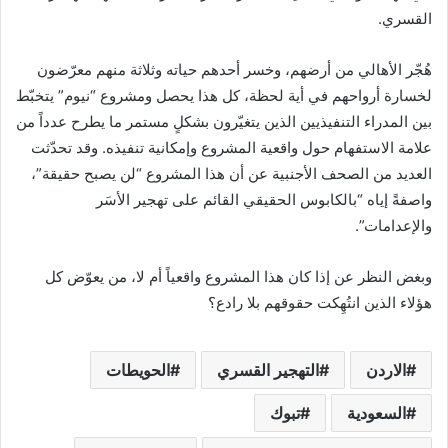
القسري.
هُجّر الأهالي من أرضهم، وخسر أحدهم حياته وثلاثة منهم معرّضون
لخسارة أرواحهم في أية لحظة، كل هذا يحصل ومشروع “نيوم” يتخبّط
بين المدراء التنفيذيين الذين يتغيّرون بشكلٍ مستمر ما يطرح عدداً من
علامة الاستفهام حول واقعية المشروع وإمكانية تنفيذه. وقد تحدّثت
العديد من الصحف الأجنبية عن أن هذا المشروع “لن يصبح حقيقة”،
واصفةً إياه “بالكابوس الحقيقي القائم على تهجير الأسَر
والإعدامات”.
وبغض النظر عن إذا كان هذا المشروع واقعياً أم لا، من يعوّض كل
هؤلاء الذين انتُهِكت حقوقهم بلا رادع؟
الاردن
التهجير القسري
الحويطات
السعودية
تبوك