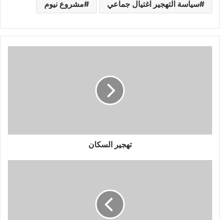
سياسة التهجير اغتيال جماعي
مشروع نيوم
تهجير السكان