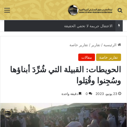
بحث عن
الق
الاعتقال جريمة لا تخفي الحقيقة
الرئيسية
/
تقارير
/
تقارير خاصة
تقارير خاصة
مقالات
الحويطات: القبيلة التي شُرِّدَ أبناؤها
وسُجِنوا وقُتِلوا
23 يونيو، 2023
0
دقيقة واحدة