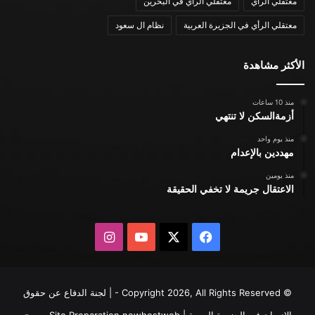
معتقلي الرأي
معتقلي الرأي في البحرين
معتقلي الرأي في الجزيرة العربية
نظام ال سعود
الأكثر مشاهدة
منذ 10 ساعات
أزمةالسكن لا تنتهي
منذ يوم واحد
مهددين بالإعدام
منذ يومين
الاعتقال جريمة لا تخفي الحقيقة
X
فيسبوك
يوتيوب
انستقرام
© Copyright 2026, All Rights Reserved - | لجنة الدفاع عن حقوق
الإنسان في الجزيرة العربية | Site Preparation
newhostweb
يسمح