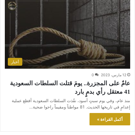
أخبار
12 مارس، 2023
0
عامٌ على المجزرة.. يومَ قتلت السلطات السعودية
41 معتقل رأي بدمٍ بارد
منذ عام، وفي يوم سبتٍ أسود، نفّذت السلطات السعودية أفظع عملية
إعدامٍ في تاريخها الحديث. 81 مواطناً ومقيماً راحوا ضحية…
أكمل القراءة »