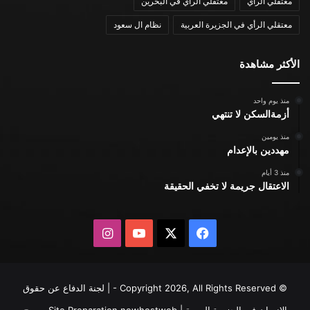
معتقلي الرأي
معتقلي الرأي في البحرين
معتقلي الرأي في الجزيرة العربية
نظام ال سعود
الأكثر مشاهدة
منذ يوم واحد
أزمةالسكن لا تنتهي
منذ يومين
مهددين بالإعدام
منذ 3 أيام
الاعتقال جريمة لا تخفي الحقيقة
X
فيسبوك
يوتيوب
انستقرام
© Copyright 2026, All Rights Reserved - | لجنة الدفاع عن حقوق
الإنسان في الجزيرة العربية | Site Preparation
newhostweb
يسمح