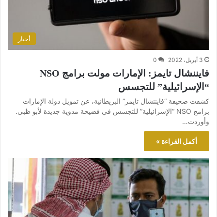
أخبار
3 أبريل، 2022
0
فايننشال تايمز: الإمارات مولت برامج NSO
“الإسرائيلية” للتجسس
كشفت صحيفة “فايننشال تايمز” البريطانية، عن تمويل دولة الإمارات
برامج NSO “الإسرائيلية” للتجسس في فضيحة مدوية جديدة لأبو ظبي.
وأوردت…
أكمل القراءة »