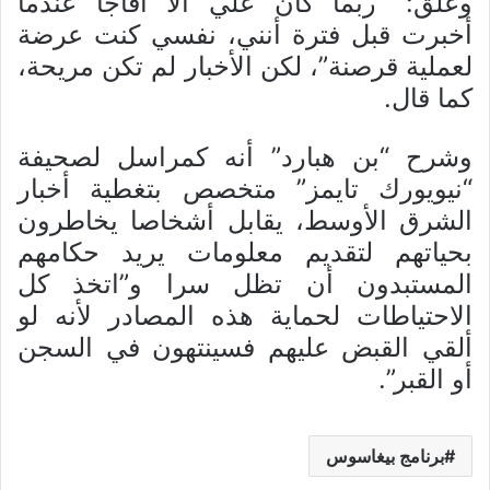
وعلّق: “ربما كان علي ألا أفاجأ عندما
أخبرت قبل فترة أنني، نفسي كنت عرضة
لعملية قرصنة”، لكن الأخبار لم تكن مريحة،
كما قال.
وشرح “بن هبارد” أنه كمراسل لصحيفة
“نيويورك تايمز” متخصص بتغطية أخبار
الشرق الأوسط، يقابل أشخاصا يخاطرون
بحياتهم لتقديم معلومات يريد حكامهم
المستبدون أن تظل سرا و”اتخذ كل
الاحتياطات لحماية هذه المصادر لأنه لو
ألقي القبض عليهم فسينتهون في السجن
أو القبر”.
برنامج بيغاسوس