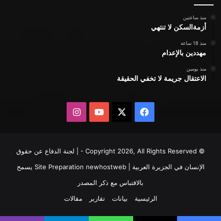
منذ ساعتين
أزمةالسكن لا تنتهي
منذ 18 ساعة
مهددين بالإعدام
منذ يومين
الاعتقال جريمة لا تخفي الحقيقة
X
فيسبوك
يوتيوب
انستقرام
© Copyright 2026, All Rights Reserved - | لجنة الدفاع عن حقوق
الإنسان في الجزيرة العربية | Site Preparation
newhostweb
يسمح
بالاقتباس مع ذكر المصدر
الرئيسية
بيانات
تقارير
مقالات