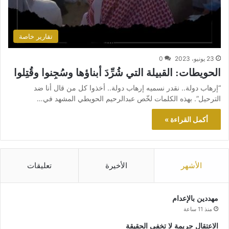
تقارير خاصة
23 يونيو، 2023
0
الحويطات: القبيلة التي شُرِّدَ أبناؤها وسُجِنوا وقُتِلوا
“إرهاب دولة.. نقدر نسميه إرهاب دولة.. أخذوا كل من قال أنا ضد
الترحيل”. بهذه الكلمات لخّص عبدالرحيم الحويطي المشهد في…
أكمل القراءة »
الأشهر
الأخيرة
تعليقات
مهددين بالإعدام
منذ 11 ساعة
الاعتقال جريمة لا تخفي الحقيقة