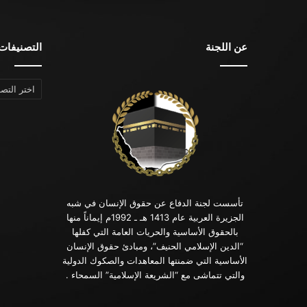
عن اللجنة
التصنيفات
التصنيفات
تأسست لجنة الدفاع عن حقوق الإنسان في شبه
الجزيرة العربية عام 1413 هـ ـ 1992م إيماناً منها
بالحقوق الأساسية والحريات العامة التي كفلها
“الدين الإسلامي الحنيف”، ومبادئ حقوق الإنسان
الأساسية التي ضمنتها المعاهدات والصكوك الدولية
والتي تتماشى مع “الشريعة الإسلامية” السمحاء .