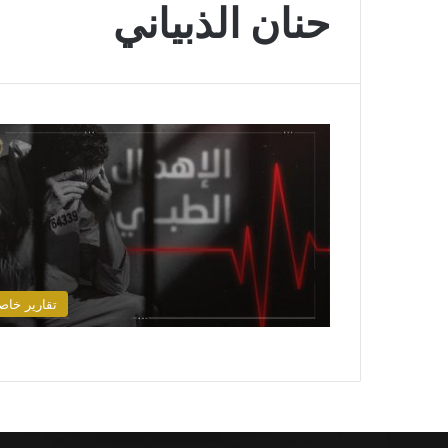
حنان الذبياني
تقارير خاص