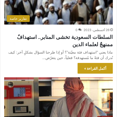
تقارير خاصة
26 أغسطس، 2023
0
السلطات السعودية تخشى المنابر.. استهدافٌ
ممنهجٌ لعلماء الدين
ماذا يعني “استهداف فئة معيّنة”؟ أو إذا طرحنا السؤال بشكلٍ آخر: كيف
نُدرك أن فئةً ما مُستهدفة؟ فعلياً، حين يتعرّض…
أكمل القراءة »