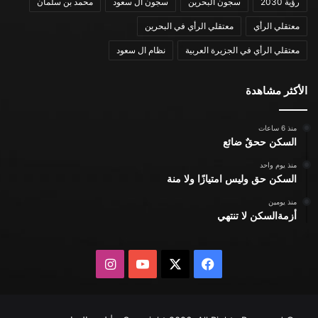
رؤية 2030
سجون البحرين
سجون ال سعود
محمد بن سلمان
معتقلي الرأي
معتقلي الرأي في البحرين
معتقلي الرأي في الجزيرة العربية
نظام ال سعود
الأكثر مشاهدة
منذ 6 ساعات
السكن ححقٌ ضائع
منذ يوم واحد
السكن حق وليس امتيازًا ولا منة
منذ يومين
أزمةالسكن لا تنتهي
X
فيسبوك
يوتيوب
انستقرام