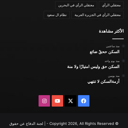
معتقلي الرأي
معتقلي الرأي في البحرين
معتقلي الرأي في الجزيرة العربية
نظام ال سعود
الأكثر مشاهدة
منذ ساعتين
السكن ححقٌ ضائع
منذ يوم واحد
السكن حق وليس امتيازًا ولا منة
منذ يومين
أزمةالسكن لا تنتهي
X
فيسبوك
يوتيوب
انستقرام
© Copyright 2026, All Rights Reserved - | لجنة الدفاع عن حقوق