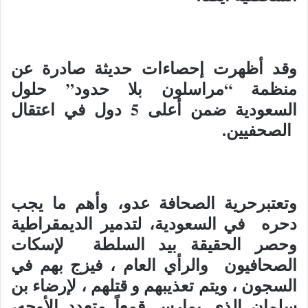
وقد أظهرت إحصاءات حديثة صادرة عن
منظمة “مراسلون بلا حدود” حلول
السعودية ضمن أعلى 5 دول في اعتقال
الصحفيين.
وتعتبرحرية الصحافة عدو، وأهم ما يجب
دحره في السعودية، لتدمير الديمقراطية
وحصر الحقيقة بيد السلطة لإسكات
الصحافيون والرأي العام ، فيزج بهم في
السجون ، ويتم تعذيبهم و قتلهم ، لإرضاء بن
سلمان الذي يمارس قمعاً متعدد الأوجه،