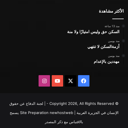
الأكثر مشاهدة
منذ 13 ساعة
السكن حق وليس امتيازًا ولا منة
منذ يومين
أزمةالسكن لا تنتهي
منذ يومين
مهددين بالإعدام
X
فيسبوك
يوتيوب
انستقرام
© Copyright 2026, All Rights Reserved - | لجنة الدفاع عن حقوق
الإنسان في الجزيرة العربية | Site Preparation
newhostweb
يسمح
بالاقتباس مع ذكر المصدر