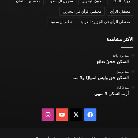
رؤية 2030
سجون البحرين
سجون ال سعود
محمد بن سلمان
معتقلي الرأي
معتقلي الرأي في البحرين
معتقلي الرأي في الجزيرة العربية
نظام ال سعود
الأكثر مشاهدة
منذ يوم واحد
السكن ححقٌ ضائع
منذ يومين
السكن حق وليس امتيازًا ولا منة
منذ 3 أيام
أزمةالسكن لا تنتهي
X
فيسبوك
يوتيوب
انستقرام