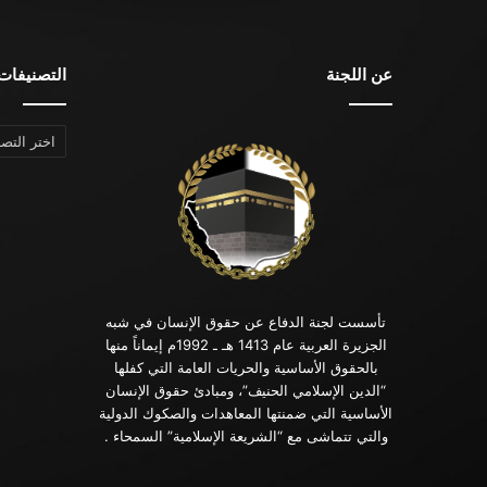
عن اللجنة
التصنيفات
التصنيفات
تأسست لجنة الدفاع عن حقوق الإنسان في شبه
الجزيرة العربية عام 1413 هـ ـ 1992م إيماناً منها
بالحقوق الأساسية والحريات العامة التي كفلها
“الدين الإسلامي الحنيف”، ومبادئ حقوق الإنسان
الأساسية التي ضمنتها المعاهدات والصكوك الدولية
والتي تتماشى مع “الشريعة الإسلامية” السمحاء .