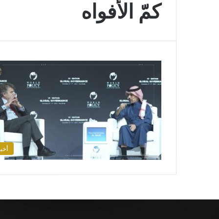
كمّ الأفواه
أخبا