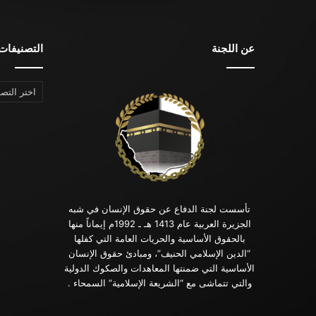
عن اللجنة
التصنيفات
التصنيفات
تأسست لجنة الدفاع عن حقوق الإنسان في شبه
الجزيرة العربية عام 1413 هـ ـ 1992م إيماناً منها
بالحقوق الأساسية والحريات العامة التي كفلها
“الدين الإسلامي الحنيف”، ومبادئ حقوق الإنسان
الأساسية التي ضمنتها المعاهدات والصكوك الدولية
والتي تتماشى مع “الشريعة الإسلامية” السمحاء .