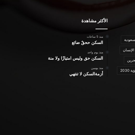
الأكثر مشاهدة
منذ 5 ساعات
سعودية
السكن ححقٌ ضائع
الإنسان
منذ يوم واحد
السكن حق وليس امتيازًا ولا منة
حرين
منذ يومين
ة 2030
أزمةالسكن لا تنتهي