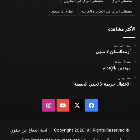
معتقلي الرأي
معتقلي الرأي في البحرين
معتقلي الرأي في الجزيرة العربية
نظام ال سعود
الأكثر مشاهدة
منذ 4 ساعات
أزمةالسكن لا تنتهي
منذ 19 ساعة
مهددين بالإعدام
منذ يومين
الاعتقال جريمة لا تخفي الحقيقة
X
فيسبوك
يوتيوب
انستقرام
© Copyright 2026, All Rights Reserved - | لجنة الدفاع عن حقوق
الإنسان في الجزيرة العربية | Site Preparation
newhostweb
يسمح