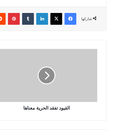
فيسبوك
X
لينكدإن
بينتي
شاركها
القيود تفقد الحرية معناها