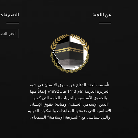
عن اللجنة
التصنيفات
التصنيفات
تأسست لجنة الدفاع عن حقوق الإنسان في شبه
الجزيرة العربية عام 1413 هـ ـ 1992م إيماناً منها
بالحقوق الأساسية والحريات العامة التي كفلها
“الدين الإسلامي الحنيف”، ومبادئ حقوق الإنسان
الأساسية التي ضمنتها المعاهدات والصكوك الدولية
والتي تتماشى مع “الشريعة الإسلامية” السمحاء .