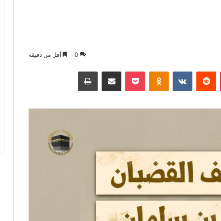
0
أقل من دقيقة
بينتيريست
بوكيت
Odnoklassniki
مشاركة عبر البريد
طباعة