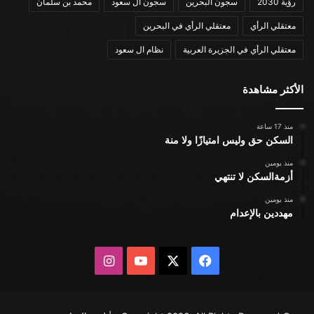
رؤية 2030
سجون البحرين
سجون ال سعود
محمد بن سلمان
معتقلي الرأي
معتقلي الرأي في البحرين
معتقلي الرأي في الجزيرة العربية
نظام ال سعود
الأكثر مشاهدة
منذ 17 ساعة
السكن حق وليس امتيازًا ولا منة
منذ يومين
أزمةالسكن لا تنتهي
منذ يومين
مهددين بالإعدام
X
فيسبوك
يوتيوب
انستقرام