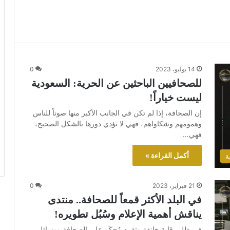
14 يوليو، 2023
0
للصحافيين الباحثين عن الحرية: السعودية
ليست خياراً!
إن الصحافة، إذا لم تكن في الجانب الأكبر منها صوتاً للناس
وهمومهم وشكاواهم، فهي لا تؤدي دورها بالشكل الصحيح،
فهي…
أكمل القراءة »
ة
21 فبراير، 2023
0
في البلد الأكثر قمعاً للصحافة.. منتدى
يناقش أهمية الإعلام وسُبُل تطويره!
في ظل رقابةٍ خانقةٍ وتقييد مُحكَمٍ على الصحافة ووسائل