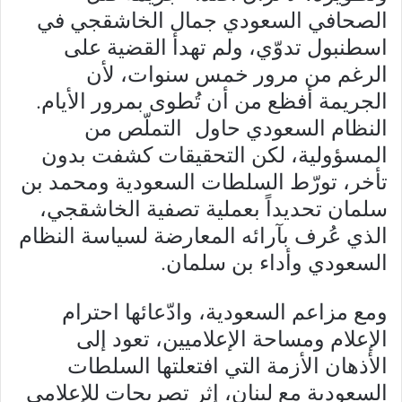
الصحافي السعودي جمال الخاشقجي في
اسطنبول تدوّي، ولم تهدأ القضية على
الرغم من مرور خمس سنوات، لأن
الجريمة أفظع من أن تُطوى بمرور الأيام.
النظام السعودي حاول التملّص من
المسؤولية، لكن التحقيقات كشفت بدون
تأخر، تورّط السلطات السعودية ومحمد بن
سلمان تحديداً بعملية تصفية الخاشقجي،
الذي عُرف بآرائه المعارضة لسياسة النظام
السعودي وأداء بن سلمان.
ومع مزاعم السعودية، وادّعائها احترام
الإعلام ومساحة الإعلاميين، تعود إلى
الأذهان الأزمة التي افتعلتها السلطات
السعودية مع لبنان، إثر تصريحات للإعلامي