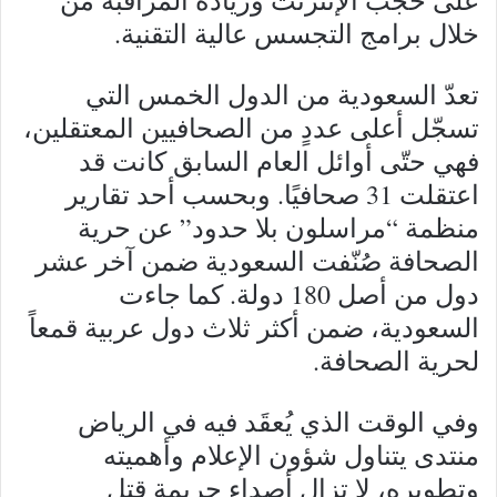
خلال برامج التجسس عالية التقنية.
تعدّ السعودية من الدول الخمس التي
تسجّل أعلى عددٍ من الصحافيين المعتقلين،
فهي حتّى أوائل العام السابق كانت قد
اعتقلت 31 صحافيًا. وبحسب أحد تقارير
منظمة “مراسلون بلا حدود” عن حرية
الصحافة صُنّفت السعودية ضمن آخر عشر
دول من أصل 180 دولة. كما جاءت
السعودية، ضمن أكثر ثلاث دول عربية قمعاً
لحرية الصحافة.
وفي الوقت الذي يُعقَد فيه في الرياض
منتدى يتناول شؤون الإعلام وأهميته
وتطويره، لا تزال أصداء جريمة قتل