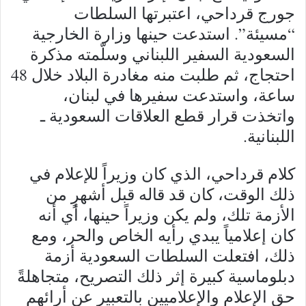
جورج قرداحي، اعتبرتها السلطات
“مسيئة”. استدعت حينها وزارة الخارجية
السعودية السفير اللبناني وسلّمته مذكرة
احتجاج، ثم طلبت منه مغادرة البلاد خلال 48
ساعة، واستدعت سفيرها في لبنان،
واتخذت قرار قطع العلاقات السعودية ـ
اللبنانية.
كلام قرداحي، الذي كان وزيراً للإعلام في
ذلك الوقت، كان قد قاله قبل أشهرٍ من
الأزمة تلك، ولم يكن وزيراً حينها، أي أنه
كان إعلامياً يبدي رأيه الخاص والحر، ومع
ذلك، افتعلت السلطات السعودية أزمة
دبلوماسية كبيرة إثر ذلك التصريح، متجاهلةً
حق الإعلام والإعلاميين بالتعبير عن أرائهم