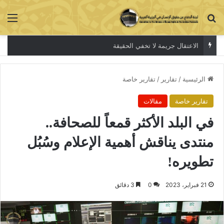
بحث عن
الق
معتقلات الرأي
الرئيسية
/
تقارير
/
تقارير خاصة
تقارير خاصة
مقالات
في البلد الأكثر قمعاً للصحافة..
منتدى يناقش أهمية الإعلام وسُبُل
تطويره!
21 فبراير، 2023
0
3 دقائق