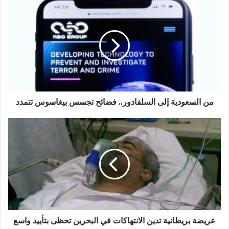
من السعودية إلى السلفادور.. فضائح تجسس بيغاسوس تتمدد
عريضة بريطانية تدين الانتهاكات في البحرين تحظى بتأييد واسع