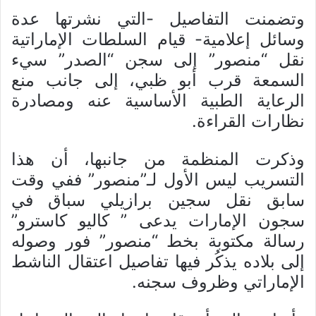
وتضمنت التفاصيل -التي نشرتها عدة
وسائل إعلامية- قيام السلطات الإماراتية
نقل “منصور” إلى سجن “الصدر” سيء
السمعة قرب أبو ظبي، إلى جانب منع
الرعاية الطبية الأساسية عنه ومصادرة
نظارات القراءة.
وذكرت المنظمة من جانبها، أن هذا
التسريب ليس الأول لـ”منصور” ففي وقت
سابق نقل سجين برازيلي سباق في
سجون الإمارات يدعى ” كاليو كاسترو”
رسالة مكتوبة بخط “منصور” فور وصوله
إلى بلاده يذكُر فيها تفاصيل اعتقال الناشط
الإماراتي وظروف سجنه.