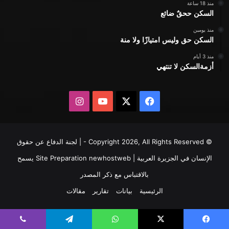
منذ 18 ساعة
السكن ححقٌ ضائع
منذ يومين
السكن حق وليس امتيازًا ولا منة
منذ 3 أيام
أزمةالسكن لا تنتهي
X
فيسبوك
يوتيوب
انستقرام
© Copyright 2026, All Rights Reserved - | لجنة الدفاع عن حقوق
الإنسان في الجزيرة العربية | Site Preparation
newhostweb
يسمح
بالاقتباس مع ذكر المصدر
الرئيسية
بيانات
تقارير
مقالات