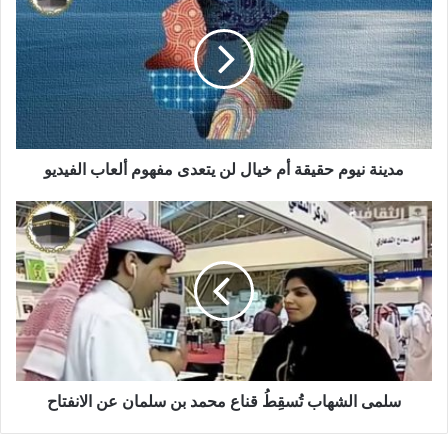
مدينة نيوم حقيقة أم خيال لن يتعدى مفهوم ألعاب الفيديو
سلمى الشهاب تُسقِطُ قناع محمد بن سلمان عن الانفتاح