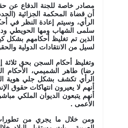
مصادر خاصة للجنة الدفاع عن حقو
أن قضاة المحكمة الجزائية (الجد
الرأي، وسيتم إعادة النظر في أح
سلمى الشهاب ومها الحويطي ودل
الذين تم تغليظ أحكامهم بشكل ك
لسيل من الانتقادات الدولية والحقو
وتغليظ أحكام السجن بحق ثلاثة إ
رضا) طاهر الشميمي، الأحكام ال
الرأي تكشف بشكل جلي هوية القضا
أنهم لا يعيرون انتهاكات حقوق ال
أنهم يتبعون الديوان الملكي مباشر
الأعمى .
ومن خلال ما يجري من تطورات 
العربية ، بات مستقبل البلاد خل