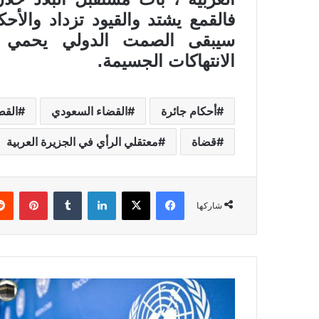
فالقمع يشتد والقيود تزداد والأح
سيبقى الصمت الدولي يحمي آ
الانتهاكات الجسيمة.
أحكام جائرة
القضاء السعودي
القط
قضاة
معتقلي الرأي في الجزيرة العربية
فيسبوك
X
لينكدإن
بينتي
شاركها