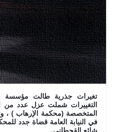
تغيرات جذرية طالت مؤسسة الق
التغييرات شملت عزل عدد من ال
المتخصصة (محكمة الإرهاب ) ، وتم
في النيابة العامة قضاة جدد للمحك
شائع القحطاني.