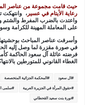
حيث قامت مجموعة من عناصر المباح
رعاية الأيتام في عسير
، وانتهكت تل
واعتدت بالضرب المفرط والشتم وا
على المعاملة المهينة للكرامة وسوء 
وأسرفت عناصر المباحث بوحشيته
في صورة مقزرة لما وصل إليه الحا
فرضته عائلة آل سعود الحاكمة كأمر
الغطاء القانوني للمتورطين بالانته
ال سعود
المحكمة الجزائية المتخصصة
حقوق المرأة في الجزيرة العربية
سلمى ا
نورة بنت سعيد القحطاني