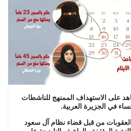
طس/ آب عام ٢٠٢٢، شاهد على الاستهداف الممنهج للناشطات
اء في الجزيرة العربية.
العقوبات من قبل قضاء نظام آل سعود
لنخبة المثقفة والواعية والناضجة على