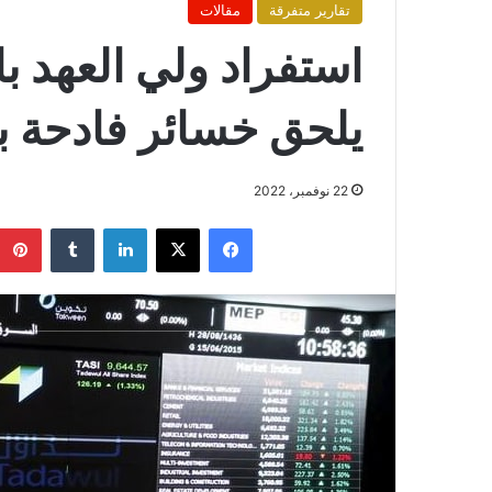
تقارير متفرقة
مقالات
استفراد ولي العهد با
يلحق خسائر فادحة ب
22 نوفمبر، 2022
فيسبوك
X
لينكدإن