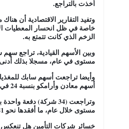
أخذت بالتراجع.
وتفيد التقارير الاقتصادية أن هنا
خاصة في ظل انحسار المعطيات الإي
الزخم الذي كانت تتمتع به.
مستوى في عام، مسجلا بذلك أدنى إغلاق
أسهم معادن وأرامكو بنسبة 24 في المائة.
مستوى خلال عام، ما أفقدها نحو 81 مليار ريال من قيمها السوقية.
خسائر شركات التأمين هل تنعكس 