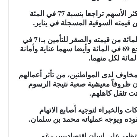
تصدرت “المتحدة للتأمين” قائمة أكثر الأسهم تراجعا بنسبة 77 في المئة
التأمين العربية فقد سهمها 73 في المائة من قيمته والصقر للتأمين بـ71 في
المائة، كذلك سلامة للتأمين المتراجع 69 في المائة وأيضا سهما عناية وأمانة
مخاوف لدى المواطنين، من تأثر أعمالهم
ن ظروفاً معيشية صعبة نتيجة الرسوم
ت تثقل كاهلهم.
ت والخبراء لتوجيه أصابع الاتهام
قوده ويوجه عملياته محمد بن سلمان.
ظهر على لسان اقتصاديين، رغم