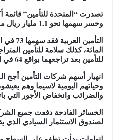
وخسر سهمها نحو 1.1 مليار ريال من قيمته السوقية المسجلة في يناير.
للتأمين بعد تراجعهما بواقع 64 في المائة لكل منهما.
انهيار أسهم شركات التأمين أجج ال
وحياتهم اليومية لاسيما وهم يعيشو
والضرائب وانخفاض الأجور التي بات
الخسائر الفادحة دفعت جميع الشركا
لصندوق الاستثمار السيادي الذي ي
اتهامات بدأت تطفو على السطح وت