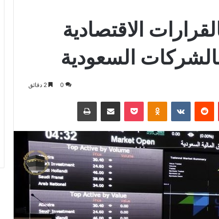
لقرارات الاقتصادية
الشركات السعودية
0
2 دقائق
بينتيريست
بوكيت
Odnoklassniki
مشاركة عبر البريد
طباعة