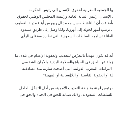
ا الجمعية المغربية لحقوق الإنسان إلى رئيس الحكومة
 الإنسان، رئيس النيابة العامة ورئيسة المجلس الوطني لحقوق
”، وأضافت أن “الناشط حسن محمد آل ربيع من أبناء مدينة القطيف
 ترتيب أمور لجوئه إلى أوروبا، ولمّا وصل إلى طريقٍ مسدود،
العائلة تسليمه للسلطات السعودية التي تطارد معتقلي الرأي
 قد يكون مهدداً بالتعرّض للتعذيب ولعقوبة الإعدام في بلده، ما
ولة عن الحق في الحياة والسلامة البدنية والأمان الشخصي
 التزامات المغرب الدولية، التي أضحت سارية منذ مصادقته
 العقوبة القاسية أو اللاإنسانية أو المهينة”.
 رئيس لجنة مناهضة التعذيب الأممية، من أجل التدخّل العاجل
 للسلطات السعودية، وذلك صيانة للحق في الحياة والحق في