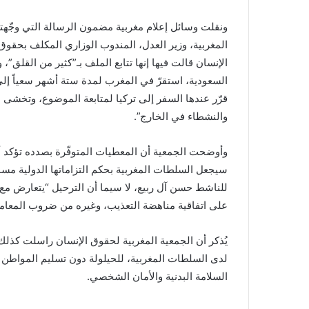
ونقلت وسائل إعلام مغربية مضمون الرسالة التي وجّهته
المغربية، وزير العدل، المندوب الوزاري المكلف بحقوق
الإنسان قالت فيها إنها تتابع الملف بـ”كثير من القلق
السعودية، استقرّ في المغرب لمدة ستة أشهر سعياً إلى
قرّر عندها السفر إلى تركيا لمتابعة الموضوع، وتخشى 
والنشطاء في الخارج”.
وأوضحت الجمعية أن المعطيات المتوفّرة بصدده تؤكد أنه
سيجعل السلطات المغربية بحكم التزاماتها الدولية مسؤ
للناشط حسن آل ربيع، لا سيما أن الترحيل “يتعارض مع
على اتفاقية مناهضة التعذيب، وغيره من ضروب المعاملة أو
يُذكر أن الجمعية المغربية لحقوق الإنسان راسلت كذلك
لدى السلطات المغربية، للحيلولة دون تسليم المواطن
السلامة البدنية والأمان الشخصي.