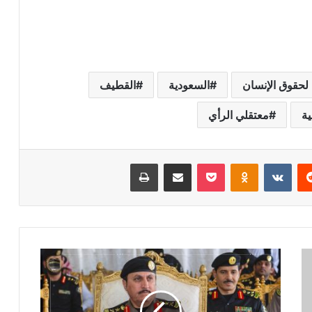
 لحقوق الإنسان
السعودية
القطيف
ية
معتقلي الرأي
ريست
بوكيت
Odnoklassniki
مشاركة عبر البريد
طباعة