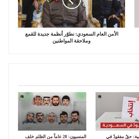
الأمن العام السعودي: نطوّر أنظمة جديدة للقمع
وملاحقة المواطنين
ية: حقٌ مفقودٌ في
المنسيون: 28 عاماً من الظلم خلف