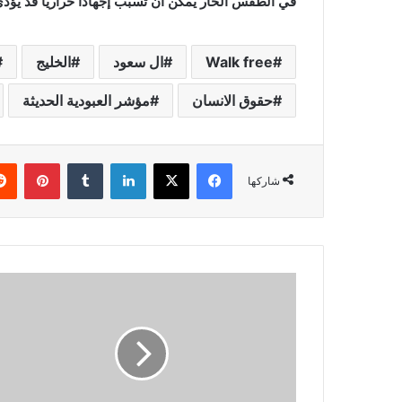
في الطقس الحار يمكن أن تسبّب إجهاداً حرارياً قد يؤد
Walk free
ال سعود
الخليج
حقوق الانسان
مؤشر العبودية الحديثة
فيسبوك
X
لينكدإن
بينتي
شاركها