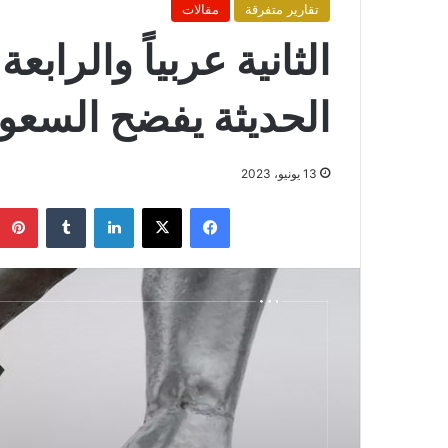
تقارير متفرقة
مقالات
الثانية عربياً والرابع
الحديثة يفضح السعود
13 يونيو، 2023
فيسبوك
X
لينكدإن