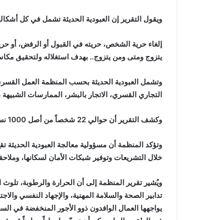
ويقول التقرير إن العبودية الحديثة تشمل في كل أشكاله
إلغاء حرية الشخص، حريته في القبول أو الرفض، أو حري
يتزوج ومتى ومن يتزوج.. بهدف استغلاله ولتحقيق مكا
وتشمل العبودية الحديثة بحسب المنظمة العمل القسري، ا
التجاري القسري، الاتجار بالبشر، الممارسات الشبيهة با
وكشف التقرير أن حوالي 22 شخصاً من أصل 1000 نسمة يعانون من العبودية الحديثة في السعودية.
وتؤكد المنظمة أن مسؤولية معالجة العبودية الحديثة ت
خلال التشريعات وتوفير شبكات الأمان لسكانها، وملاحق
ويُشير تقرير المنظمة إلى أن الحرارة والرطوبة، تلوث 
تدابير الصحة والسلامة المهنية، والإجهاد النفسي وال
يواجهها العمال الوافدون ذوو الأجور المنخفضة في السعو