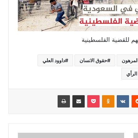
م للقضية الفلسطينية
المرهون
حقوق الانسان
داوود العلي
الرأي
ريست
بوكيت
Odnoklassniki
مشاركة عبر البريد
طباعة