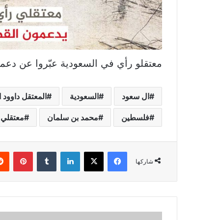
معتقلو رأي في السعودية عبّروا عن دعمه
ال سعود
السعودية
المعتقل داوود 
فلسطين
محمد بن سلمان
معتقلي 
فيسبوك
X
لينكدإن
بينتي
شاركها