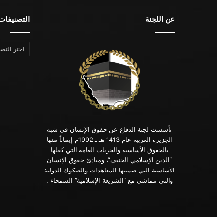
عن اللجنة
التصنيفات
التصنيفات
تأسست لجنة الدفاع عن حقوق الإنسان في شبه
الجزيرة العربية عام 1413 هـ ـ 1992م إيماناً منها
بالحقوق الأساسية والحريات العامة التي كفلها
“الدين الإسلامي الحنيف”، ومبادئ حقوق الإنسان
الأساسية التي ضمنتها المعاهدات والصكوك الدولية
والتي تتماشى مع “الشريعة الإسلامية” السمحاء .