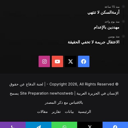
منذ 15 ساعة
أزمةالسكن لا تنتهي
منذ يوم واحد
مهددين بالإعدام
منذ يومين
الاعتقال جريمة لا تخفي الحقيقة
X
فيسبوك
يوتيوب
انستقرام
© Copyright 2026, All Rights Reserved - | لجنة الدفاع عن حقوق
الإنسان في الجزيرة العربية | Site Preparation
newhostweb
يسمح
بالاقتباس مع ذكر المصدر
الرئيسية
بيانات
تقارير
مقالات