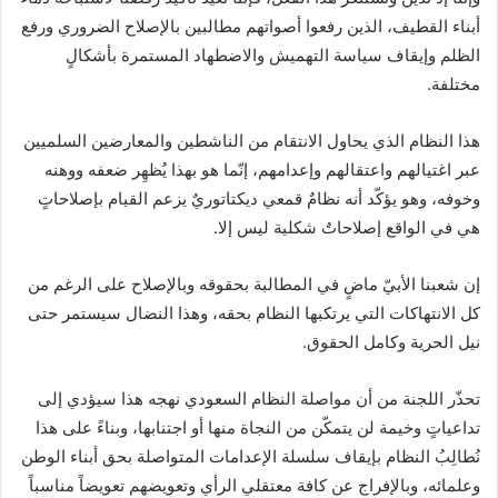
أبناء القطيف، الذين رفعوا أصواتهم مطالبين بالإصلاح الضروري ورفع
الظلم وإيقاف سياسة التهميش والاضطهاد المستمرة بأشكالٍ
مختلفة.
هذا النظام الذي يحاول الانتقام من الناشطين والمعارضين السلميين
عبر اغتيالهم واعتقالهم وإعدامهم، إنّما هو بهذا يُظهِر ضعفه ووهنه
وخوفه، وهو يؤكّد أنه نظامٌ قمعي ديكتاتوريٌ يزعم القيام بإصلاحاتٍ
هي في الواقع إصلاحاتٌ شكلية ليس إلا.
إن شعبنا الأبيّ ماضٍ في المطالبة بحقوقه وبالإصلاح على الرغم من
كل الانتهاكات التي يرتكبها النظام بحقه، وهذا النضال سيستمر حتى
نيل الحرية وكامل الحقوق.
تحذّر اللجنة من أن مواصلة النظام السعودي نهجه هذا سيؤدي إلى
تداعياتٍ وخيمة لن يتمكّن من النجاة منها أو اجتنابها، وبناءً على هذا
نُطالِبُ النظام بإيقاف سلسلة الإعدامات المتواصلة بحق أبناء الوطن
وعلمائه، وبالإفراج عن كافة معتقلي الرأي وتعويضهم تعويضاً مناسباً