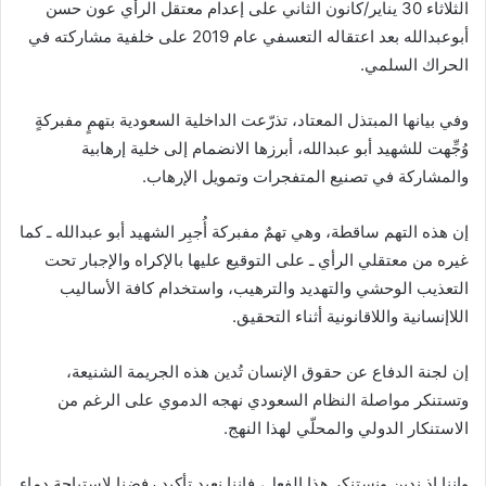
الثلاثاء 30 يناير/كانون الثاني على إعدام معتقل الرأي عون حسن
أبوعبدالله بعد اعتقاله التعسفي عام 2019 على خلفية مشاركته في
الحراك السلمي.
وفي بيانها المبتذل المعتاد، تذرّعت الداخلية السعودية بتهمٍ مفبركةٍ
وُجِّهت للشهيد أبو عبدالله، أبرزها الانضمام إلى خلية إرهابية
والمشاركة في تصنيع المتفجرات وتمويل الإرهاب.
إن هذه التهم ساقطة، وهي تهمٌ مفبركة أُجبِر الشهيد أبو عبدالله ـ كما
غيره من معتقلي الرأي ـ على التوقيع عليها بالإكراه والإجبار تحت
التعذيب الوحشي والتهديد والترهيب، واستخدام كافة الأساليب
اللاإنسانية واللاقانونية أثناء التحقيق.
إن لجنة الدفاع عن حقوق الإنسان تُدين هذه الجريمة الشنيعة،
وتستنكر مواصلة النظام السعودي نهجه الدموي على الرغم من
الاستنكار الدولي والمحلّي لهذا النهج.
وإننا إذ ندين ونستنكر هذا الفعل، فإننا نعيد تأكيد رفضنا لاستباحة دماء