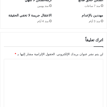
السكن ححقٌ ضائع
أزمةالسكن لا تنتهي
منذ 7 ساعات
منذ يومين
مهددين بالإعدام
الاعتقال جريمة لا تخفي الحقيقة
منذ 3 أيام
منذ 4 أيام
اترك تعليقاً
لن يتم نشر عنوان بريدك الإلكتروني.
الحقول الإلزامية مشار إليها بـ
*
ا
ل
ت
ع
ل
ي
ق